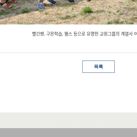
빨간펜, 구몬학습, 웰스 등으로 유명한 교원그룹의 계열사 
목록