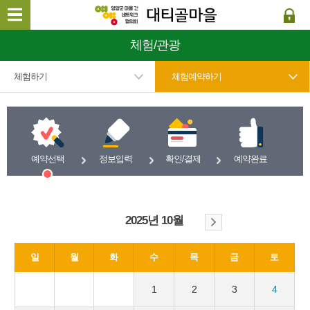
체험/관광
체험하기
체험예약하기
예약선택
정보입력
확인/결제
예약완료
2025년 10월
일
월
화
수
목
금
토
1
2
3
4