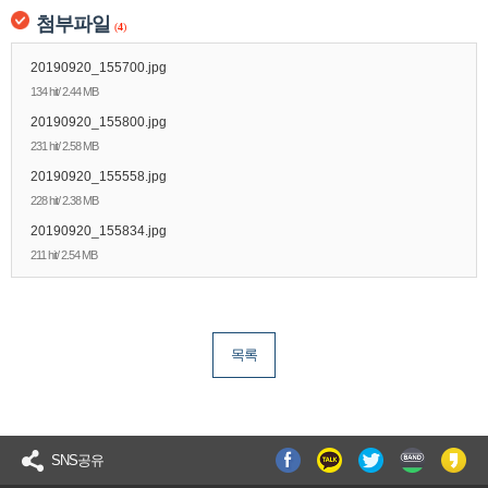
첨부파일
(
4
)
20190920_155700.jpg
134 hit/ 2.44 MB
20190920_155800.jpg
231 hit/ 2.58 MB
20190920_155558.jpg
228 hit/ 2.38 MB
20190920_155834.jpg
211 hit/ 2.54 MB
목록
SNS공유