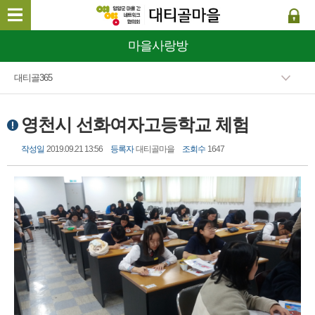
마을사랑방
대티골365
영천시 선화여자고등학교 체험
작성일
2019.09.21 13:56
등록자
대티골마을
조회수
1647