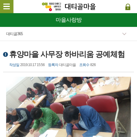
마을사랑방
대티골365
휴양마을 사무장 하바리움 공예체험
작성일
2019.10.17 15:56
등록자
대티골마을
조회수
826