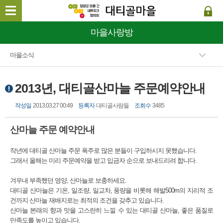
마을사랑방
마을소식
2013년, 대티골산마늘 주문예약안내
작성일
2013.03.27 00:49
등록자
대티골사람들
조회수
3485
산마늘 주문 예약안내
작년에 대티골 산마늘 주문 폭주로 많은 분들이 구입하시지 못했습니다.
그래서 올해는 미리 주문예약을 받고 입금자 순으로 보내드리려 합니다.
겨우내 부족했던 영양, 산마늘로 보충하세요.
대티골 산마늘은 기온, 일조량, 일교차, 풍량을 비롯해 해발500m의 지리적 조
건까지 산마늘 재배지로는 최적의 조건을 갖추고 있습니다.
산마늘 본래의 향과 맛을 고스란히 느낄 수 있는 대티골 산마늘, 좋은 품질로
만족도를 높이고 있습니다.