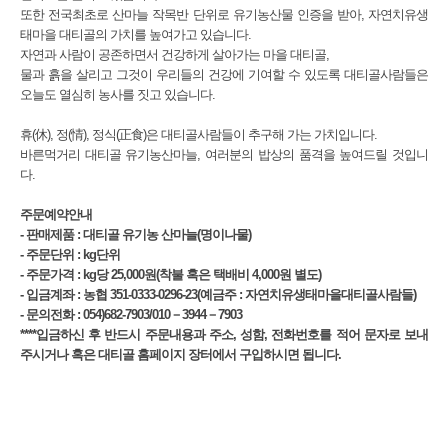
또한 전국최초로 산마늘 작목반 단위로 유기농산물 인증을 받아, 자연치유생
태마을 대티골의 가치를 높여가고 있습니다.
자연과 사람이 공존하면서 건강하게 살아가는 마을 대티골,
물과 흙을 살리고 그것이 우리들의 건강에 기여할 수 있도록 대티골사람들은
오늘도 열심히 농사를 짓고 있습니다.
휴(休), 정(情), 정식(正食)은 대티골사람들이 추구해 가는 가치입니다.
바른먹거리 대티골 유기농산마늘, 여러분의 밥상의 품격을 높여드릴 것입니
다.
주문예약안내
- 판매제품 : 대티골 유기농 산마늘(명이나물)
- 주문단위 : kg단위
- 주문가격 : kg당 25,000원(착불 혹은 택배비 4,000원 별도)
- 입금계좌 : 농협 351-0333-0296-23(예금주 : 자연치유생태마을대티골사람들)
- 문의전화 : 054)682-7903/010－3944－7903
****입금하신 후 반드시 주문내용과 주소, 성함, 전화번호를 적어 문자로 보내
주시거나 혹은 대티골 홈페이지 장터에서 구입하시면 됩니다.