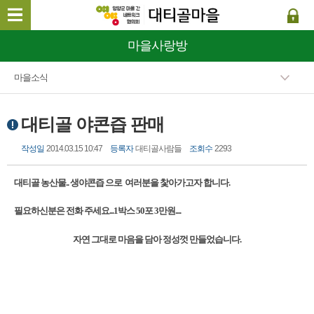
마을사랑방
마을소식
대티골 야콘즙 판매
작성일
2014.03.15 10:47
등록자
대티골사람들
조회수
2293
대티골 농산물.. 생야콘즙 으로 여러분을 찿아가고자 합니다.
필요하신분은 전화 주세요...1박스 50포 3만원....
자연 그대로 마음을 담아 정성껏 만들었습니다.